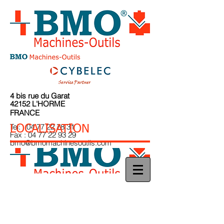
4 bis rue du Garat
42152 L'HORME
FRANCE
Tel:
04 77 22 78 31
LOCALISATION
Fax :
04 77 22 93 29
bmo@bmomachinesoutils.com
BMO Machines-Outils